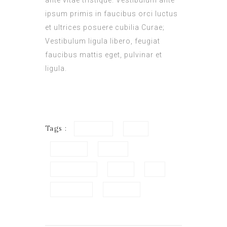
ante vitae tristique. Vestibulum ante
ipsum primis in faucibus orci luctus
et ultrices posuere cubilia Curae;
Vestibulum ligula libero, feugiat
faucibus mattis eget, pulvinar et
ligula.
Tags :
Breakfast
Hotel
King Bed
Luxury
No smoking
Room
Spa
Swimming
Wellness