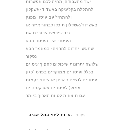
ישר מהעבודה, תהיה לכם אפשרות
להתקלח בקליניקה באשדוד/אשקלון
ולהתחיל עם עיסוי מפנק
באשדוד/אשקלון תוכלו לבחור איזה או
גבר שיבצעו עבורכם את
העיסוי. איך העיסוי הבא
שתעשו יתרום להרזיה? במאמר הבא
נסקור
שלושה יתרונות שיכולים להפוך עיסוים
בכלל ועיסויים ממוקדים בפרט (כגון
עיסויים לנשים בהריון או עיסוי רקמות
עמוק) לעיסויים אטרקטיביים
עם תוצאות לטווח הארוך ביותר.
נערות ליווי בתל אביב
says:
June 29, 2022 at 1:41 pm