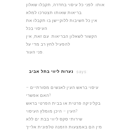
אותו. לפני כל עיסוי בחדרה, תקבלו שאלון
בריאות שאותו תצטרכו למלא.
אין כל חשיבות ללוקיישן בו תקבלו את
העיסוי בכל
הקשור לשאלון הבריאות. עם זאת, אין
להפעיל לחץ רב מדי על
פני העור.
נערות ליווי בתל אביב
says:
July 4, 2022 at 4:58 pm
עיסוי בראש העין לאנשים מסורתיים –
האם אפשרי?
בקליניקה פרטית או בבית הפרטי בראש
העין – היכן מומלץ העיסוי?
שירותי סקס ליווי בבת ים ללא
מין הם באמצעות הזמנה טלפונית אלייך