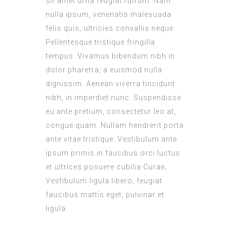
sit amet urna feugiat rutrum. Nam
nulla ipsum, venenatis malesuada
felis quis, ultricies convallis neque.
Pellentesque tristique fringilla
tempus. Vivamus bibendum nibh in
dolor pharetra, a euismod nulla
dignissim. Aenean viverra tincidunt
nibh, in imperdiet nunc. Suspendisse
eu ante pretium, consectetur leo at,
congue quam. Nullam hendrerit porta
ante vitae tristique. Vestibulum ante
ipsum primis in faucibus orci luctus
et ultrices posuere cubilia Curae;
Vestibulum ligula libero, feugiat
faucibus mattis eget, pulvinar et
ligula.