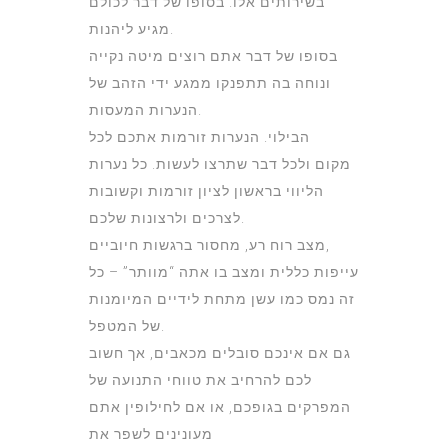
בשירותים אלו. בסופו של דבר לכולם
מגיע ליהנות.
בסופו של דבר אתם רוצים מיטה נקייה
ונוחה בה תתפנקו ממגע ידי הזהב של
הנערות המעסות.
הבילוי. הנערות זורמות אתכם לכל
מקום ולכל דבר שתרצו לעשות. כל נערות
הליווי בראשון לציון זורמות וקשובות
לצרכים ולרצונות שלכם.
מצב רוח רע, מחסור ברגשות חיוביים,
עייפות כללית ומצב בו אתה “מוותר” – כל
זה נמס כמו עשן מתחת לידיים המיומנות
של המטפל.
גם אם אינכם סובלים מכאבים, אך חשוב
לכם להרחיב את טווחי התנועה של
המפרקים בגופכם, או אם לחילופין אתם
מעונינים לשפר את