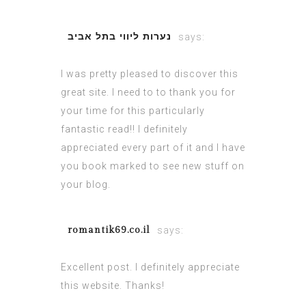
נערות ליווי בתל אביב
says:
April 11, 2022 at 11:31 pm
I was pretty pleased to discover this
great site. I need to to thank you for
your time for this particularly
fantastic read!! I definitely
appreciated every part of it and I have
you book marked to see new stuff on
your blog.
romantik69.co.il
says:
April 28, 2022 at 9:07 am
Excellent post. I definitely appreciate
this website. Thanks!